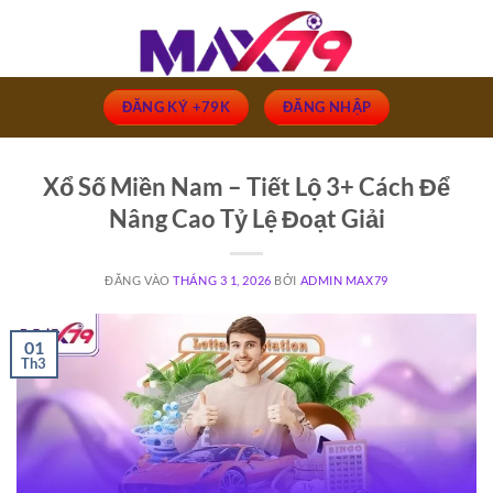
Bỏ
qua
nội
dung
ĐĂNG KÝ +79K
ĐĂNG NHẬP
Xổ Số Miền Nam – Tiết Lộ 3+ Cách Để
Nâng Cao Tỷ Lệ Đoạt Giải
ĐĂNG VÀO
THÁNG 3 1, 2026
BỞI
ADMIN MAX79
01
Th3