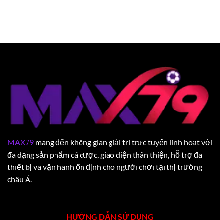
Nổ
Nhật
Mới
Hũ
Mới
Và
Club
Nhất
Hot
–
Và
Nhất
Cổng
Chính
Quay
Xác
Slot
Hôm
Trực
Nay
Tuyến
Hàng
Đầu
Năm
2026
MAX79
mang đến không gian giải trí trực tuyến linh hoạt với
đa dạng sản phẩm cá cược, giao diện thân thiện, hỗ trợ đa
thiết bị và vận hành ổn định cho người chơi tại thị trường
châu Á.
HƯỚNG DẪN SỬ DỤNG