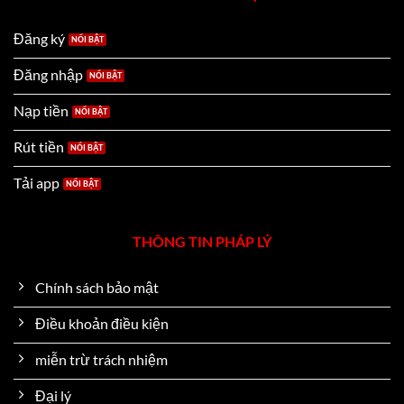
Đăng ký
Đăng nhập
Nạp tiền
Rút tiền
Tải app
THÔNG TIN PHÁP LÝ
Chính sách bảo mật
Điều khoản điều kiện
miễn trừ trách nhiệm
Đại lý