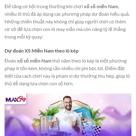
Để tăng cơ hội trúng thưởng khi chơi
xổ số miền Nam
,
nhiều lô thủ đã áp dụng các phương pháp dự đoán hiệu quả.
Những chiến thuật này không chỉ giúp người chơi có thêm
cơ sở để lựa chọn con lô may mắn mà còn nâng tỷ lệ thắng
trong mỗi kỳ quay:
Dự đoán XS Miền Nam theo lô kép
Đoán
xổ số miền Nam
thứ năm theo lô kép là một phương
pháp ít tốn kém, không cần nhiều chi phí bọc lót. Điểm đặt
biệt của cách chơi này là phạm vi dự thưởng thu hẹp, giúp lô
thủ dễ dàng lựa chọn con số hơn.