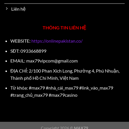
Liên hệ
THÔNG TIN LIÊN HỆ
WEBSITE:
https://onlinepakistan.co/
SĐT: 0933668899
EMAIL:
max79vipcom@gmail.com
ĐỊA CHỈ: 2/100 Phan Xích Long, Phường 4, Phú Nhuận,
Thành phố Hồ Chí Minh, Việt Nam
Từ khóa: #max79 #nhà_cái_max79 #link_vào_max79
#trang_chủ_max79 #max79casino
Copyright 2026 ©
MAX79