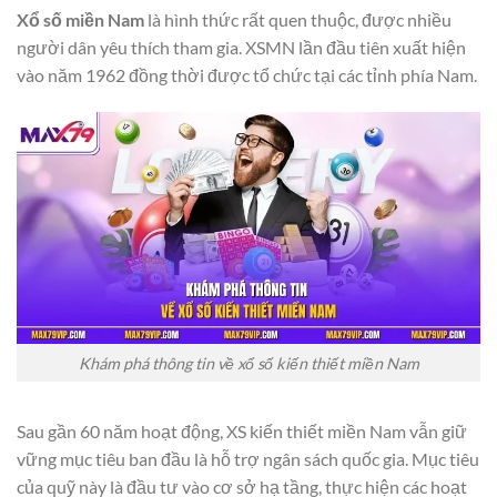
Xổ số miền Nam
là hình thức rất quen thuộc, được nhiều
người dân yêu thích tham gia. XSMN lần đầu tiên xuất hiện
vào năm 1962 đồng thời được tổ chức tại các tỉnh phía Nam.
Khám phá thông tin về xổ số kiến thiết miền Nam
Sau gần 60 năm hoạt động, XS kiến thiết miền Nam vẫn giữ
vững mục tiêu ban đầu là hỗ trợ ngân sách quốc gia. Mục tiêu
của quỹ này là đầu tư vào cơ sở hạ tầng, thực hiện các hoạt