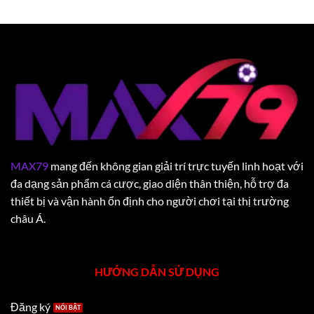
MAX79
mang đến không gian giải trí trực tuyến linh hoạt với
đa dạng sản phẩm cá cược, giao diện thân thiện, hỗ trợ đa
thiết bị và vận hành ổn định cho người chơi tại thị trường
châu Á.
HƯỚNG DẪN SỬ DỤNG
Đăng ký