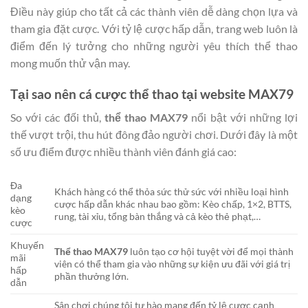
Điều này giúp cho tất cả các thành viên dễ dàng chọn lựa và
tham gia đặt cược. Với tỷ lệ cược hấp dẫn, trang web luôn là
điểm đến lý tưởng cho những người yêu thích thể thao
mong muốn thử vận may.
Tại sao nên cá cược thể thao tại website MAX79
So với các đối thủ,
thể thao MAX79
nổi bật với những lợi
thế vượt trội, thu hút đông đảo người chơi. Dưới đây là một
số ưu điểm được nhiều thành viên đánh giá cao:
Đa
Khách hàng có thể thỏa sức thử sức với nhiều loại hình
dạng
cược hấp dẫn khác nhau bao gồm: Kèo chấp, 1×2, BTTS,
kèo
rung, tài xỉu, tổng bàn thắng và cả kèo thẻ phạt,…
cược
Khuyến
Thể thao MAX79
luôn tạo cơ hội tuyệt vời để mọi thành
mãi
viên có thể tham gia vào những sự kiện ưu đãi với giá trị
hấp
phần thưởng lớn.
dẫn
Sân chơi chúng tôi tự hào mang đến tỷ lệ cược cạnh