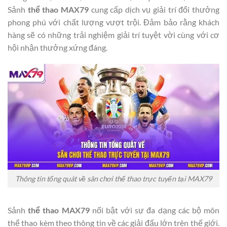
Sảnh
thể thao MAX79
cung cấp dịch vụ giải trí đổi thưởng
phong phú với chất lượng vượt trội. Đảm bảo rằng khách
hàng sẽ có những trải nghiệm giải trí tuyệt vời cùng với cơ
hội nhận thưởng xứng đáng.
Thông tin tổng quát về sân chơi thể thao trực tuyến tại MAX79
Sảnh
thể thao MAX79
nổi bật với sự đa dạng các bộ môn
thể thao kèm theo thông tin về các giải đấu lớn trên thế giới.